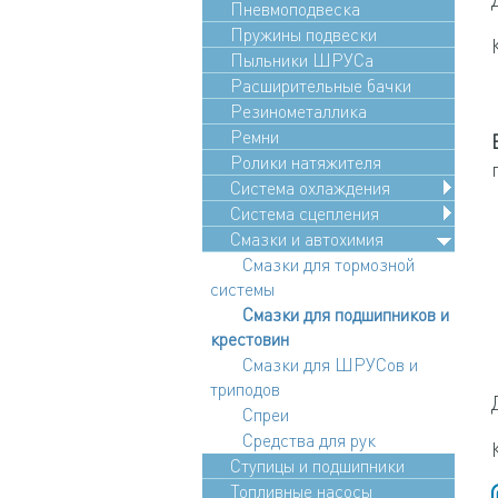
Пневмоподвеска
Пружины подвески
Пыльники ШРУСа
Расширительные бачки
Резинометаллика
Ремни
Ролики натяжителя
Система охлаждения
Система сцепления
Смазки и автохимия
Смазки для тормозной
системы
Смазки для подшипников и
крестовин
Смазки для ШРУСов и
триподов
Спреи
Средства для рук
Ступицы и подшипники
Топливные насосы