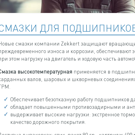
СМАЗКИ ДЛЯ ПОДШИПНИКОВ
Новые смазки компании Zekkert защищают вращающи
преждевременного износа и коррозии, обеспечивают 
при этом нагрузку на двигатель и ходовую часть автомо
Смазка высокотемпературная
применяется в подшипни
карданных валов, шаровых и шкворневых соединениях
ГРМ.
Обеспечивает безотказную работу подшипников д
обладает повышенными противозадирными и ант
выдерживает высокие нагрузки: экстренное тормо
качество дорожного покрытия.
Доступна в упаковках: cтик-пакет 80 гр., картридж 400 