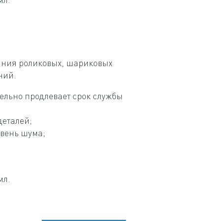
ния роликовых, шариковых
ний.
ельно продлевает срок службы
деталей;
овень шума;
мл.