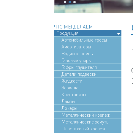
ЧТО МЫ ДЕЛАЕМ
Продукция
Автомобильные тросы
Амортизаторы
Водяные помпы
Газовые упоры
Гофры глушителя
Детали подвески
Жидкости
Зеркала
Крестовины
Лампы
Локеры
Металлический крепеж
Металлические хомуты
Пластиковый крепеж