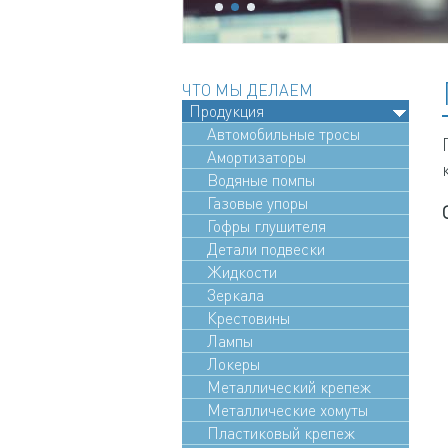
ЧТО МЫ ДЕЛАЕМ
Продукция
Автомобильные тросы
Амортизаторы
Водяные помпы
Газовые упоры
Гофры глушителя
Детали подвески
Жидкости
Зеркала
Крестовины
Лампы
Локеры
Металлический крепеж
Металлические хомуты
Пластиковый крепеж