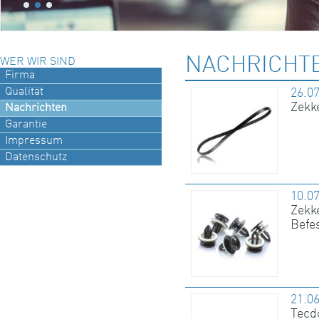
NACHRICHT
WER WIR SIND
Firma
Qualität
26.0
Zekke
Nachrichten
Garantie
Impressum
Datenschutz
10.0
Zekke
Befe
21.0
Tecdo