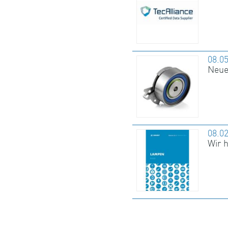
08.0
Neue
08.0
Wir 