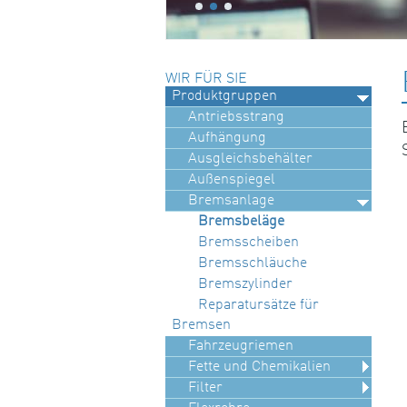
WIR FÜR SIE
Produktgruppen
Antriebsstrang
Aufhängung
Ausgleichsbehälter
Außenspiegel
Bremsanlage
Bremsbeläge
Bremsscheiben
Bremsschläuche
Bremszylinder
Reparatursätze für
Bremsen
Fahrzeugriemen
Fette und Chemikalien
Filter