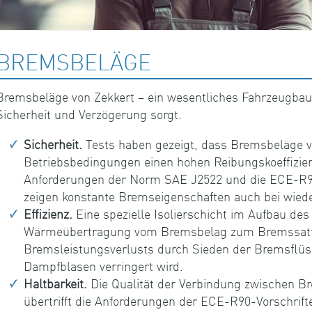
BREMSBELÄGE
Bremsbeläge von Zekkert – ein wesentliches Fahrzeugbautei
Sicherheit und Verzögerung sorgt.
Sicherheit.
Tests haben gezeigt, dass Bremsbeläge vo
Betriebsbedingungen einen hohen Reibungskoeffizie
Anforderungen der Norm SAE J2522 und die ECE-R90-
zeigen konstante Bremseigenschaften auch bei wied
Effizienz.
Eine spezielle Isolierschicht im Aufbau de
Wärmeübertragung vom Bremsbelag zum Bremssattel
Bremsleistungsverlusts durch Sieden der Bremsflüss
Dampfblasen verringert wird.
Haltbarkeit.
Die Qualität der Verbindung zwischen B
übertrifft die Anforderungen der ECE-R90-Vorschrift