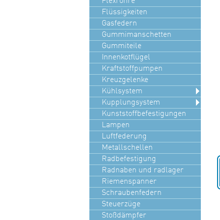
Flexrohre
Flüssigkeiten
Gasfedern
Gummimanschetten
Gummiteile
Innenkotflügel
Kraftstoffpumpen
Kreuzgelenke
Kühlsystem
Kupplungsystem
Kunststoffbefestigungen
Lampen
Luftfederung
Metallschellen
Radbefestigung
Radnaben und radlager
Riemenspanner
Schraubenfedern
Steuerzüge
Stoßdämpfer